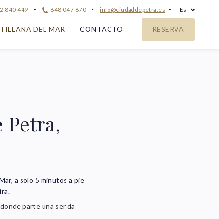
2 840 449
648 047 870
info@ciudaddepetra.es
Es
TILLANA DEL MAR
CONTACTO
RESERVA
 Petra,
ar, a solo 5 minutos a pie
ira.
, donde parte una senda